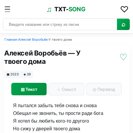
♡
♫
TXT-
SONG
⌕
Главная
›
Алексей Воробьёв
›
У твоего дома
Алексей Воробьёв — У
♡
твоего дома
▣
2023
◈
39
▤
Текст
♧
Смысл
◎
Перевод
Я пытался забыть тебя снова и снова
Обещал не звонить, ты прости ради бога
Я хотел бы любить кого-то другого
Но сижу у дверей твоего дома