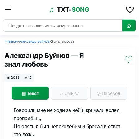
♡
♫
TXT-
SONG
⌕
Главная
›
Александр Буйнов
›
Я знал любовь
Александр Буйнов — Я
♡
знал любовь
▣
2023
◈
12
▤
Текст
♧
Смысл
◎
Перевод
Говорили мне не ходи за ней и кричали вслед
пропадёшь,
Но опять я был непоколебим и бросал в ответ
это ложь.